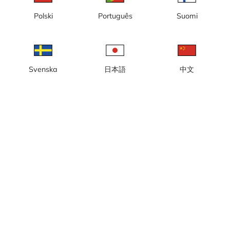
Polski
Português
Suomi
Lokal tid: 14:46
Webbkamera live med vy mot Fredrikskyrkan och Stortorget.
Svenska
日本語
中文
Rapportera kamera
error
Gilla
Dela
thumb_up
share
Källa:
www.visitkarlskrona.se
Bilduppdatering
: Varje sekund
Kategori:
City-/väderkameror
,
Live
Väder
Visa imperiala enheter
Nederbörd:
0 mm
Vind:
8 m/s
Luftfuktighet:
61%
23
°C
Källa:
AccuWeather