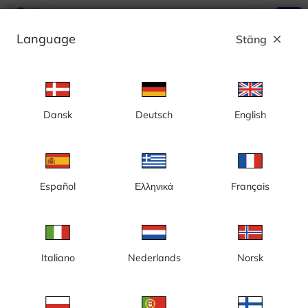
search
menu
Language
Stäng
close
Annons
Dansk
Deutsch
English
Karlskrona, Stortorget - Sverige
Español
Ελληνικά
Français
Italiano
Nederlands
Norsk