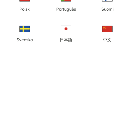
laddas
Polski
Português
Suomi
Vänligen prova igen lite senare
Svenska
日本語
中文
Lokal tid: 23:40
Webbkamera på Hälleviks Camping i Sölvesborg, i sydvästra
Blekinge.
Rapportera kamera
error
Gilla
Dela
thumb_up
share
Källa:
www.hallevikscamping.se
Bilduppdatering
: Varje minut